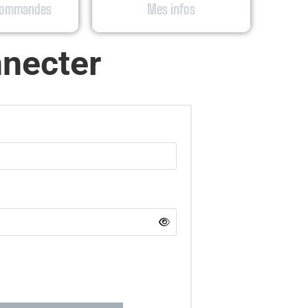
 commandes
Mes infos
necter