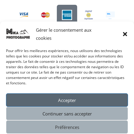
Gérer le consentement aux
Livraison par:
cookies
Pour offrir les meilleures expériences, nous utilisons des technologies
telles que les cookies pour stocker et/ou accéder aux informations des
appareils. Le fait de consentir à ces technologies nous permettra de
traiter des données telles que le comportement de navigation ou les ID
Site crée par
Freelance Web Nomad
uniques sur ce site. Le fait de ne pas consentir ou de retirer son
consentement peut avoir un effet négatif sur certaines caractéristiques
et fonctions.
Accepter
Supports d’impressions
Mentions légales
Politique de confidentialité
Continuer sans accepter
Conditions générales de vente
Préférences
2026 - MikaPhotographe